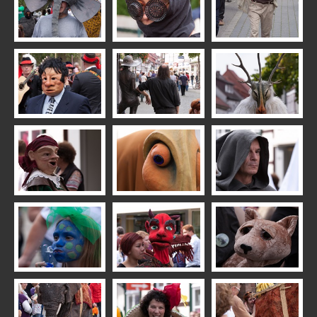
Best of Tanzstudio Baufeld
KuKux & Linda
R7 Renshausen
R7 Weihnachtsmarkt 2015
R7 Weihnachtsmarkt 2014
R7 Weihnachtsmarkt 2018
Theater der Nacht 2010
Street; Fun & Art
Tiere
Landscape
Projekt 365
1985