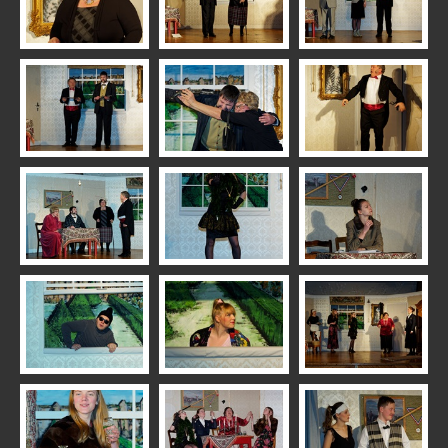
2023 Feuerwehr 112
2023 Kaktusblüten: Honolulu
2022 RFV Vereinsfest
2022 Dorfflohmarkt
2021 Advent
2020 Lichterfahrt
2020 Advent
2020 Laternen
2020 Kaktusblüten: Ein genialer Plan
2019 Weihnachtsmarkt
2019 TSV Vereinsfest