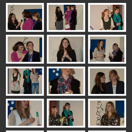
2023 Feuerwehr 112
2023 Kaktusblüten: Honolulu
2022 RFV Vereinsfest
2022 Dorfflohmarkt
2021 Advent
2020 Lichterfahrt
2020 Advent
2020 Laternen
2020 Kaktusblüten: Ein genialer Plan
2019 Weihnachtsmarkt
2019 TSV Vereinsfest