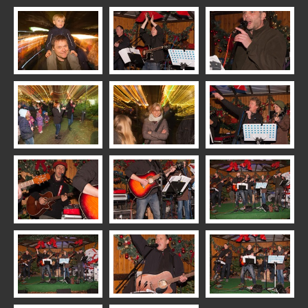
Best of Tanzstudio Baufeld
KuKux & Linda
R7 Renshausen
R7 Weihnachtsmarkt 2015
R7 Weihnachtsmarkt 2014
R7 Weihnachtsmarkt 2018
Theater der Nacht 2010
Street; Fun & Art
Tiere
Landscape
Projekt 365
1985