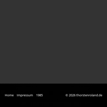
Bianca
Carmen und Mikkel I
Carmen und Mikkel II
Elias
Gehüpft
Hendrik
Imke
Ina
Jacky
Jojo & Ka
Home
Impressum
1985
© 2026 thorstenroland.de
Julia & Carmen