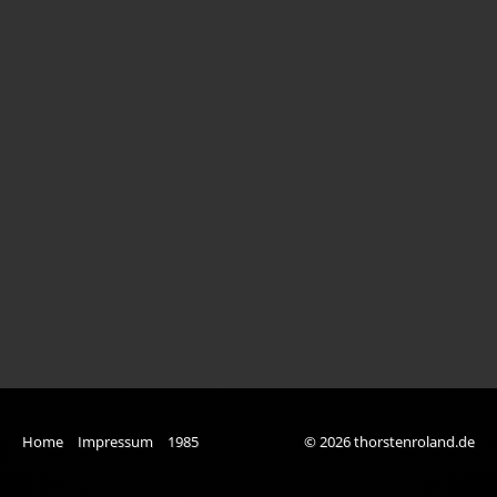
Bianca
Carmen und Mikkel I
Carmen und Mikkel II
Elias
Gehüpft
Hendrik
Imke
Ina
Jacky
Jojo & Ka
Home
Impressum
1985
© 2026 thorstenroland.de
Julia & Carmen