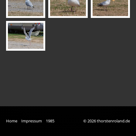
Lämmer
Libelle
Frisbee
Möwe
Patch
Schlittenhunde
Schwebefliegen
Seehunde
Theresa & Tina
Weißstorch
Home
Impressum
1985
© 2026 thorstenroland.de
Vögel mit "M"